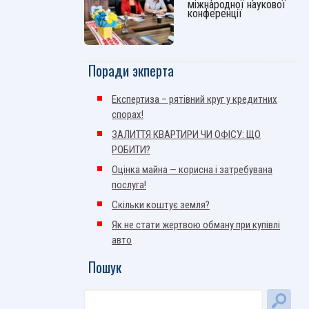
міжнародної наукової
конференції
Поради экперта
Експертиза – рятівний круг у кредитних
спорах!
ЗАЛИТТЯ КВАРТИРИ ЧИ ОФІСУ: ЩО
РОБИТИ?
Оцінка майна — корисна і затребувана
послуга!
Скільки коштує земля?
Як не стати жертвою обману при купівлі
авто
Пошук