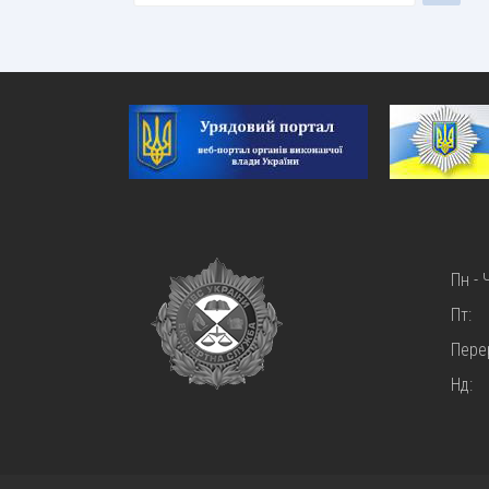
Пн - 
Пт:
Пере
Нд: