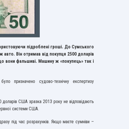
ористовуючи підроблені гроші. До Сумського
 авто. Він отримав від покупця 2500 доларів
що вони фальшиві. Машину ж «покупець» так і
було призначено судово-технічну експертизу
0 доларів США зразка 2013 року не відповідають
ервної системи США.
дразу під час розрахунків. Якщо маєте сумніви –