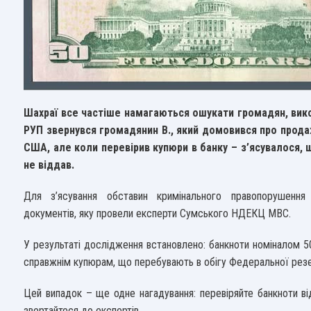
Шахраї все частіше намагаються ошукати громадян, вик
РУП звернувся громадянин В., який домовився про продаж
США, але коли перевірив купюри в банку – з’ясувалося, 
не віддав.
Для з’ясування обставин кримінального правопорушення 
документів, яку провели експерти Сумського НДЕКЦ МВС.
У результаті дослідження встановлено: банкноти номіналом 5
справжнім купюрам, що перебувають в обігу Федеральної рез
Цей випадок – ще одне нагадування: перевіряйте банкноти ві
звертайтеся до експертів.