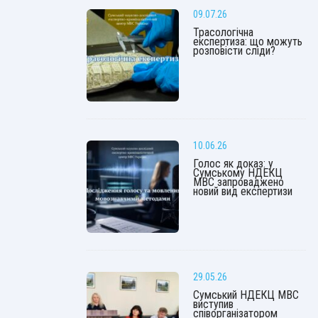
09.07.26
Трасологічна
експертиза: що можуть
розповісти сліди?
10.06.26
Голос як доказ: у
Сумському НДЕКЦ
МВС запроваджено
новий вид експертизи
29.05.26
Сумський НДЕКЦ МВС
виступив
співорганізатором