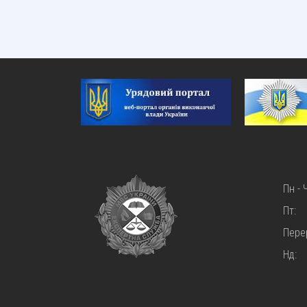
Пн - 
Пт:
Пере
Нд: