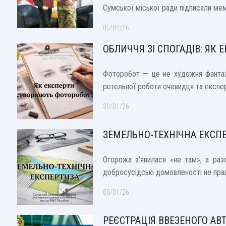
Сумської міської ради підписали м
05/02/26
ОБЛИЧЧЯ ЗІ СПОГАДІВ: ЯК
Фоторобот — це не художня фантазі
ретельної роботи очевидця та експер
30/01/26
ЗЕМЕЛЬНО-ТЕХНІЧНА ЕКСПЕ
Огорожа з’явилася «не там», а ра
добросусідські домовленості не пр
08/01/26
РЕЄСТРАЦІЯ ВВЕЗЕНОГО АВ