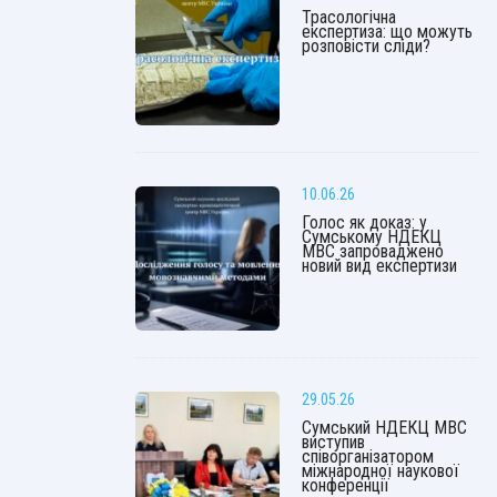
Трасологічна
експертиза: що можуть
розповісти сліди?
10.06.26
Голос як доказ: у
Сумському НДЕКЦ
МВС запроваджено
новий вид експертизи
29.05.26
Сумський НДЕКЦ МВС
виступив
співорганізатором
міжнародної наукової
конференції