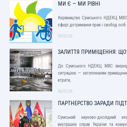
МИ Є — МИ РІВНІ
Керівництво Сумського НДЕКЦ МВС 
сфері дотримання прав і свобод осіб 
09/02/26
ЗАЛИТТЯ ПРИМІЩЕННЯ: ЩО
До Сумського НДЕКЦ МВС звернувс
ситуацією — затопленням приміщенн
втрати,
06/02/26
ПАРТНЕРСТВО ЗАРАДИ ПІД
Сумський науково-дослідний екс
внутрішніх справ України та кому