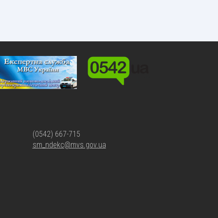
(0542) 667-715
sm_ndekc@mvs.gov.ua