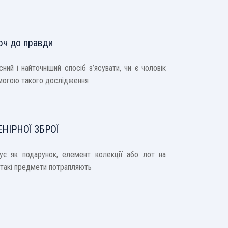
юч до правди
ий і найточніший спосіб з’ясувати, чи є чоловік
омогою такого дослідження
НІРНОЇ ЗБРОЇ
рує як подарунок, елемент колекції або лот на
к такі предмети потрапляють