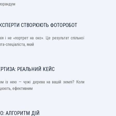
еморандум
 ЕКСПЕРТИ СТВОРЮЮТЬ ФОТОРОБОТ
я і не «портрет на око». Це результат спільної
та-спеціаліста, який
РТИЗА: РЕАЛЬНИЙ КЕЙС
зом із нею — чужі дерева на вашій землі? Коли
ацюють, ефективним
ТО: АЛГОРИТМ ДІЙ