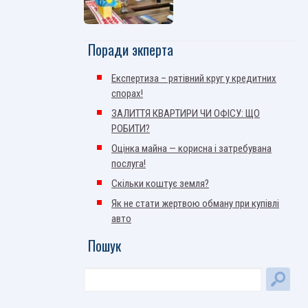
Поради экперта
Експертиза – рятівний круг у кредитних
спорах!
ЗАЛИТТЯ КВАРТИРИ ЧИ ОФІСУ: ЩО
РОБИТИ?
Оцінка майна — корисна і затребувана
послуга!
Скільки коштує земля?
Як не стати жертвою обману при купівлі
авто
Пошук