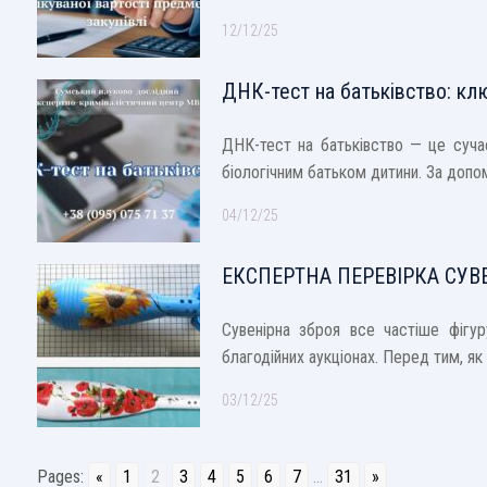
12/12/25
ДНК-тест на батьківство: кл
ДНК-тест на батьківство — це сучасн
біологічним батьком дитини. За доп
04/12/25
ЕКСПЕРТНА ПЕРЕВІРКА СУВЕ
Сувенірна зброя все частіше фігу
благодійних аукціонах. Перед тим, я
03/12/25
Pages:
«
1
2
3
4
5
6
7
...
31
»